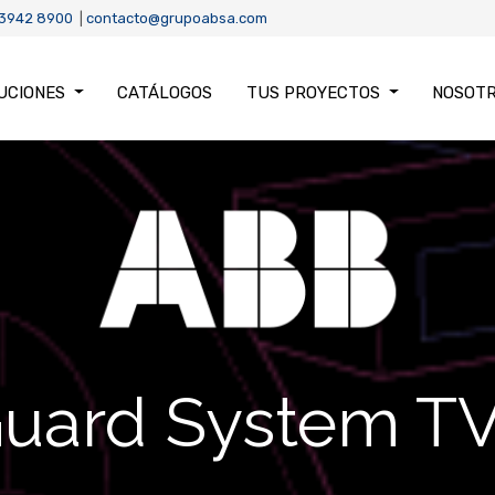
 3942 8900
|
contacto@grupoabsa.com
UCIONES
CATÁLOGOS
TUS PROYECTOS
NOSOT
Guard System T