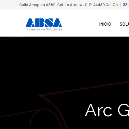
Calle Amapola #380, Col. La Aurora., C. P. 44460 Gdl, Jal. |
33
INICIO
SOL
Arc 