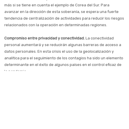
más si se tiene en cuenta el ejemplo de Corea del Sur. Para
avanzar en la dirección de esta soberanía, se espera una fuerte
tendencia de centralización de actividades para reducir los riesgos
relacionados con la operación en determinadas regiones.
Compromiso entre privacidad y conectividad.
La conectividad
personal aumentará y se reducirán algunas barreras de acceso a
datos personales. En esta crisis el uso de la geolocalización y
analítica para el seguimiento de los contagios ha sido un elemento
determinante en el éxito de algunos países en el control eficaz de
la pandemia.
En este sentido, es importante buscar un equilibrio entre la visión
que pueden tener las administraciones públicas sobre las
posibilidades que abre la tecnología para mejorar la gestión de
esta crisis y la visión de los ciudadanos, que pueden tener una
percepción distinta sobre esas necesidades de seguridad. Hay que
garantizar libertades, además de supeditar siempre y de forma
clara cualquier iniciativa al bien común mayor.