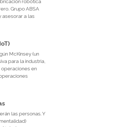
abricación robótica
urero. Grupo ABSA
 asesorar a las
IoT)
egún McKinsey (un
a para la industria,
s operaciones en
 operaciones
nas
serán las personas. Y
 mentalidad)