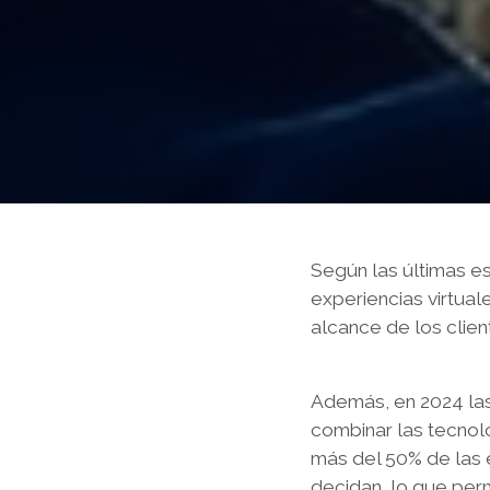
Según las últimas e
experiencias virtual
alcance de los clien
Además, en 2024 las
combinar las tecnol
más del 50% de las 
decidan, lo que per