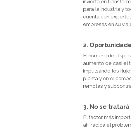
invierta en transform
para la industria y
cuenta con expertos
empresas en su viaje
2. Oportunidades
El número de dispos
aumento de casi el t
impulsando los flujo
planta y en el campo
remotas y subcontra
3. No se tratar
El factor más import
ahí radica el proble