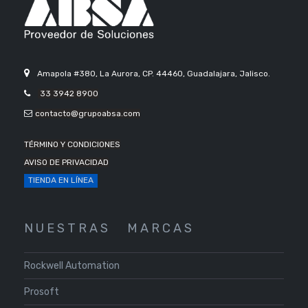
Amapola #380, La Aurora, CP. 44460, Guadalajara, Jalisco.
33 3942 8900
contacto@grupoabsa.com
TÉRMINO Y CONDICIONES
AVISO DE PRIVACIDAD
TIENDA EN LÍNEA
N U E S T R A S
M A R C A S
Rockwell Automation
Prosoft