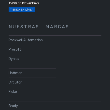
AVISO DE PRIVACIDAD
TIENDA EN LÍNEA
N U E S T R A S
M A R C A S
Rockwell Automation
Prosoft
Dynics
Hoffman
Circutor
Fluke
Brady