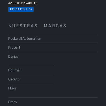
AVISO DE PRIVACIDAD
TIENDA EN LÍNEA
N U E S T R A S
M A R C A S
Rockwell Automation
Prosoft
Dynics
Hoffman
Circutor
Fluke
Brady