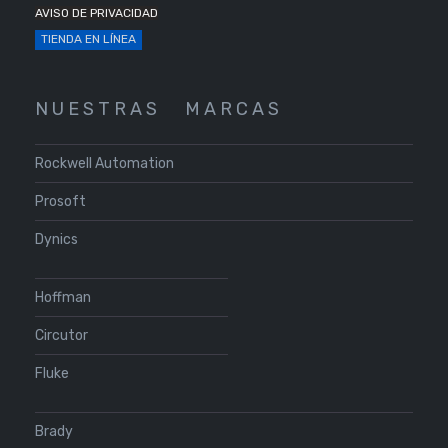
AVISO DE PRIVACIDAD
TIENDA EN LÍNEA
N U E S T R A S
M A R C A S
Rockwell Automation
Prosoft
Dynics
Hoffman
Circutor
Fluke
Brady