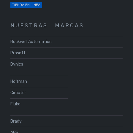
TIENDA EN LÍNEA
N U E S T R A S
M A R C A S
Rockwell Automation
Prosoft
Dynics
Hoffman
Circutor
Fluke
Brady
ABB