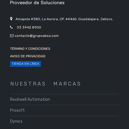
Amapola #380, La Aurora, CP. 44460, Guadalajara, Jalisco.
33 3942 8900
contacto@grupoabsa.com
TÉRMINO Y CONDICIONES
AVISO DE PRIVACIDAD
TIENDA EN LÍNEA
N U E S T R A S
M A R C A S
Rockwell Automation
Prosoft
Dynics