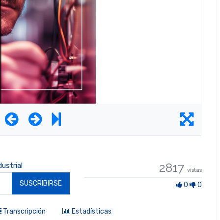
2817
dustrial
vistas
0 Gustos
SUSCRIBIRSE
0
0
Transcripción
Estadísticas