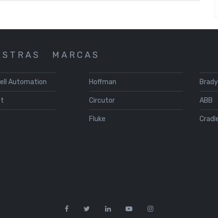
 S T R A S
M A R C A S
ell Automation
Hoffman
Brad
ft
Circutor
ABB
s
Fluke
Cradl