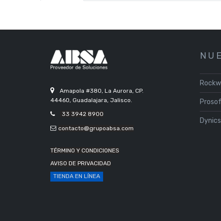
N U E
Rockw
Amapola #380, La Aurora, CP.
44460, Guadalajara, Jalisco.
Proso
33 3942 8900
Dynic
contacto@grupoabsa.com
TÉRMINO Y CONDICIONES
AVISO DE PRIVACIDAD
TIENDA EN LÍNEA