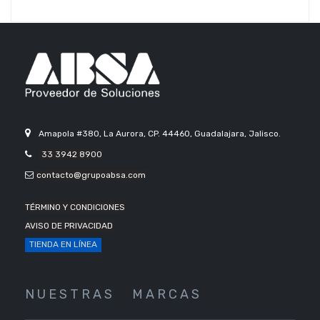
Amapola #380, La Aurora, CP. 44460, Guadalajara, Jalisco.
33 3942 8900
contacto@grupoabsa.com
TÉRMINO Y CONDICIONES
AVISO DE PRIVACIDAD
TIENDA EN LÍNEA
N U E S T R A S
M A R C A S